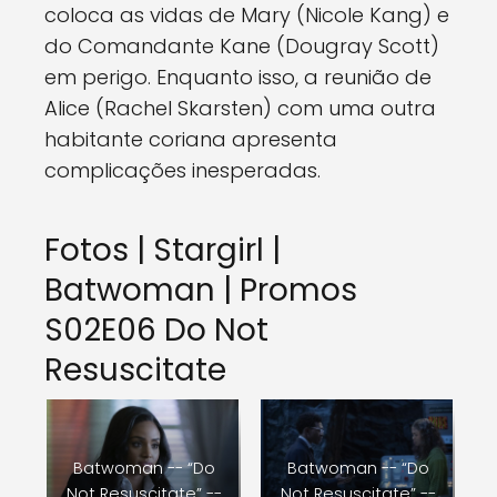
coloca as vidas de Mary (Nicole Kang) e
do Comandante Kane (Dougray Scott)
em perigo. Enquanto isso, a reunião de
Alice (Rachel Skarsten) com uma outra
habitante coriana apresenta
complicações inesperadas.
Fotos | Stargirl |
Batwoman | Promos
S02E06 Do Not
Resuscitate
Batwoman -- “Do
Batwoman -- “Do
Not Resuscitate” --
Not Resuscitate” --