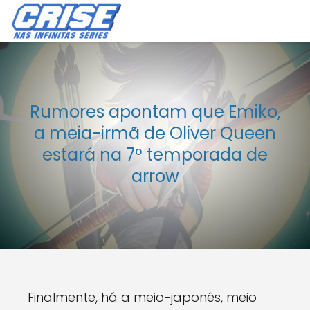
Rumores apontam que Emiko,
a meia-irmã de Oliver Queen
estará na 7º temporada de
arrow
Finalmente, há a meio-japonês, meio