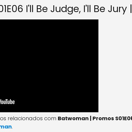
06 I'll Be Judge, I'll Be Jury |
ntos relacionados com
Batwoman | Promos S01E06 I'
oman
.