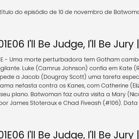
i" é o título do episódio de 10 de novembro de Bat
06 I'll Be Judge, I'll Be Jury
E - Uma morte perturbadora tem Gotham camba
igilante. Luke (Camrus Johnson) confia em Kate 
ede a Jacob (Dougray Scott) uma tarefa especial
trama nefasta contra os Kanes, com Catherine (El
eu plano. Batwoman faz outra visita a Mary (Nico
to por James Stoteraux e Chad Fiveash (#106). Data
06 I'll Be Judge, I'll Be Jury 