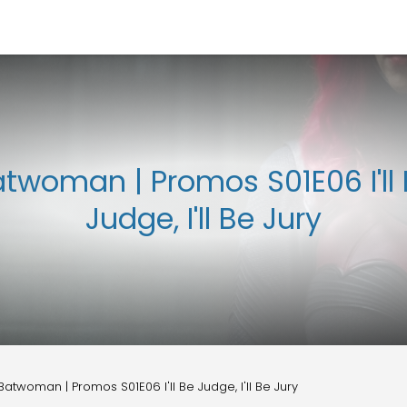
twoman | Promos S01E06 I'll
Judge, I'll Be Jury
Batwoman | Promos S01E06 I'll Be Judge, I'll Be Jury