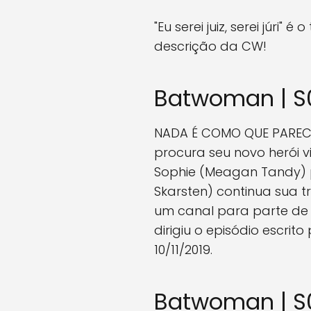
"Eu serei juiz, serei júr
descrição da CW!
Batwoman | S01E
NADA É COMO QUE PAREC
procura seu novo herói v
Sophie (Meagan Tandy) p
Skarsten) continua sua 
um canal para parte de s
dirigiu o episódio escri
10/11/2019.
Batwoman | S01E